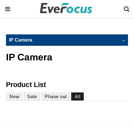
IP Camera
IP Camera
Product List
New
Sale
Phase out
All