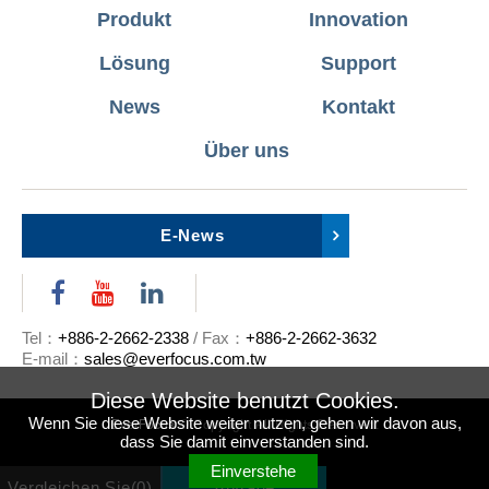
Produkt
Innovation
Lösung
Support
News
Kontakt
Über uns
E-News
Tel：
+886-2-2662-2338
/ Fax：
+886-2-2662-3632
E-mail：
sales@everfocus.com.tw
Diese Website benutzt Cookies.
EverFocus
© Copyright All Rights Reserved.
Wenn Sie diese Website weiter nutzen, gehen wir davon aus,
dass Sie damit einverstanden sind.
Einverstehe
Vergleichen Sie(
0
)
Anfrage