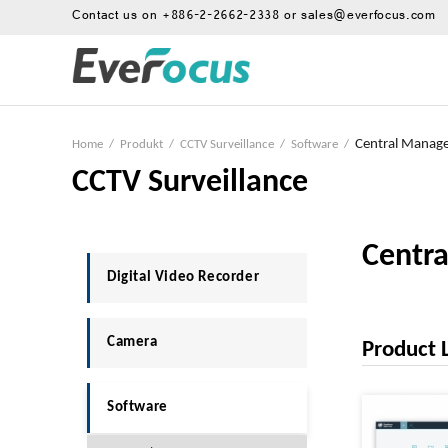
Contact us on
+886-2-2662-2338
or
sales@everfocus.com
Central Manag
Home
/
Produkt
/
CCTV Surveillance
/
Software
/
CCTV Surveillance
Centr
Digital Video Recorder
Camera
Product L
Software