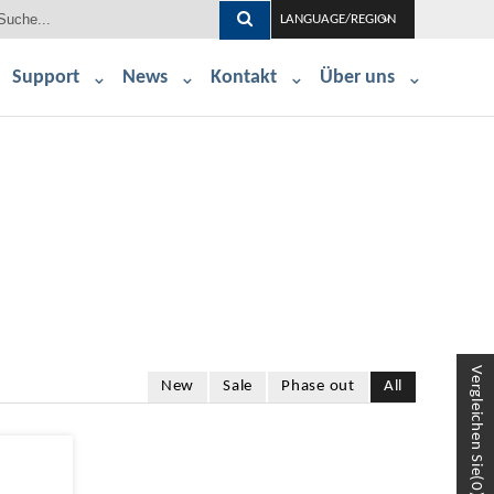
LANGUAGE/REGION
Support
News
Kontakt
Über uns
Vergleichen Sie(
New
Sale
Phase out
All
0